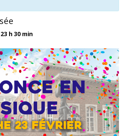
sée
-
23 h 30 min