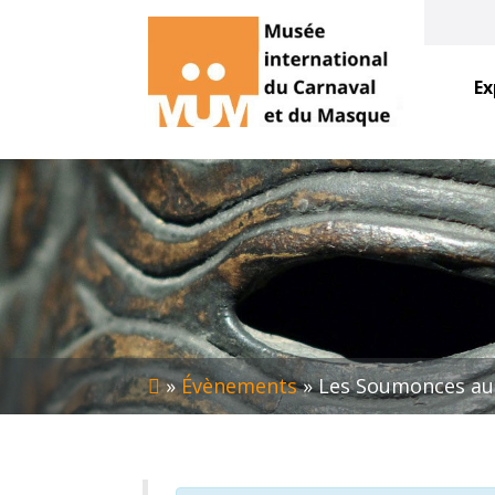
Ex
»
Évènements
»
Les Soumonces a