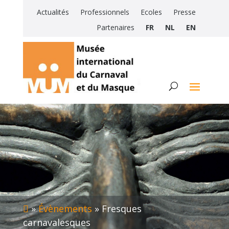
Actualités
Professionnels
Ecoles
Presse
Partenaires
FR
NL
EN
»
Évènements
»
Fresques
carnavalesques